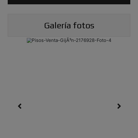
Galería fotos
Previous
Ne