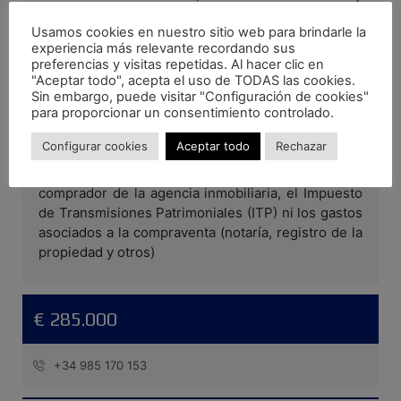
restauración para que no te falte ninguna opción
Usamos cookies en nuestro sitio web para brindarle la
de ocio, y el Centro Municipal con la piscina del
experiencia más relevante recordando sus
Coto muy cerca. Coge tus maletas y ven a verlo,
preferencias y visitas repetidas. Al hacer clic en
seguro que no querrás salir de él sin hacerlo tuyo.
"Aceptar todo", acepta el uso de TODAS las cookies.
Llámanos, estaremos encantados de abrirte su
Sin embargo, puede visitar "Configuración de cookies"
puerta.
para proporcionar un consentimiento controlado.
Configurar cookies
Aceptar todo
Rechazar
Se informa a los interesados que el precio de
venta indicado no comprende los honorarios al
comprador de la agencia inmobiliaria, el Impuesto
de Transmisiones Patrimoniales (ITP) ni los gastos
asociados a la compraventa (notaría, registro de la
propiedad y otros)
€ 285.000
+34 985 170 153